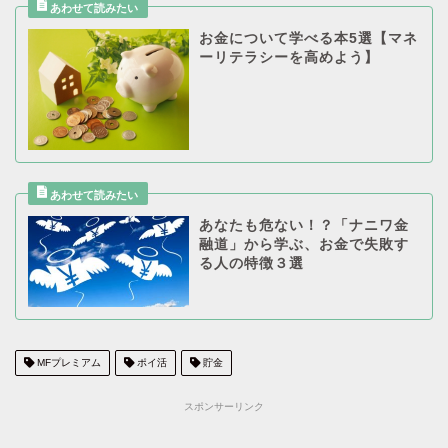
お金について学べる本5選【マネ
ーリテラシーを高めよう】
あなたも危ない！？「ナニワ金
融道」から学ぶ、お金で失敗す
る人の特徴３選
MFプレミアム
ポイ活
貯金
スポンサーリンク