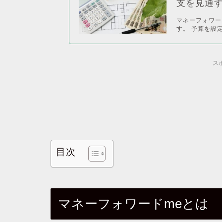
支を見通
マネーフォワー
す。 予算を設
ス
目次
マネーフォワードmeとは